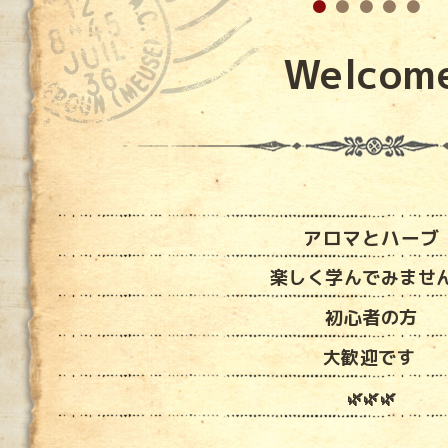
Welcom
アロマとハーブ
楽しく学んでみませ
初心者の方
大歓迎です
🌿🌿🌿