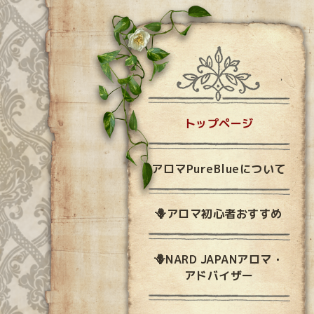
トップページ
アロマPureBlueについて
🪻アロマ初心者おすすめ
🪻NARD JAPANアロマ・
アドバイザー