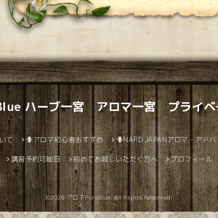
eBlue ハーブ一宮 アロマ一宮 プライ
ついて
🪻アロマ初心者おすすめ
🪻NARD JAPANアロマ・アド
講習予約可能日
初めてお越しいただく方へ
プロフィール
©2026
アロマPureBlue
. All Rights Reserved.