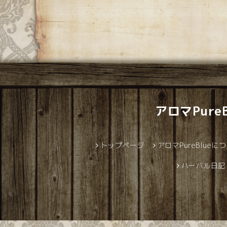
アロマPur
トップページ
アロマPureBlueに
ハーバル日記