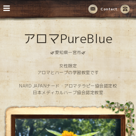
Contact
アロマPureBlue
🌿愛知県一宮市🌿
女性限定
アロマとハーブの学習教室です
NARD JAPANナード・アロマテラピー協会認定校
日本メディカルハーブ協会認定教室