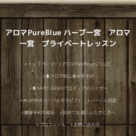
アロマPureBlue ハーブ一宮 アロマ
一宮 プライベートレッスン
トップページ
アロマPureBlueについて
🪻アロマ初心者おすすめ
🪻NARD JAPANアロマ・アドバイザー
🌱JAMHAハーバルセラピスト
ハーバル日記
講習予約可能日
初めてお越しいただく方へ
プロフィール
お問い合わせ