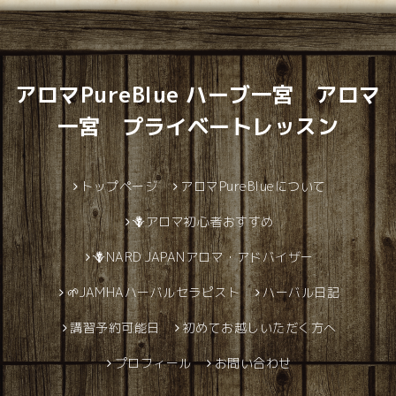
アロマPureBlue ハーブ一宮 アロマ
一宮 プライベートレッスン
トップページ
アロマPureBlueについて
🪻アロマ初心者おすすめ
🪻NARD JAPANアロマ・アドバイザー
🌱JAMHAハーバルセラピスト
ハーバル日記
講習予約可能日
初めてお越しいただく方へ
プロフィール
お問い合わせ