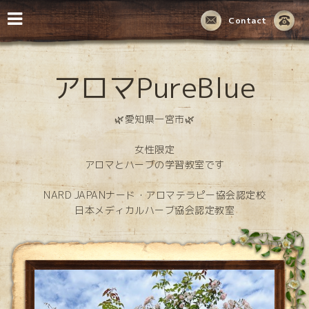
Contact
アロマPureBlue
🌿愛知県一宮市🌿
女性限定
アロマとハーブの学習教室です
NARD JAPANナード・アロマテラピー協会認定校
日本メディカルハーブ協会認定教室