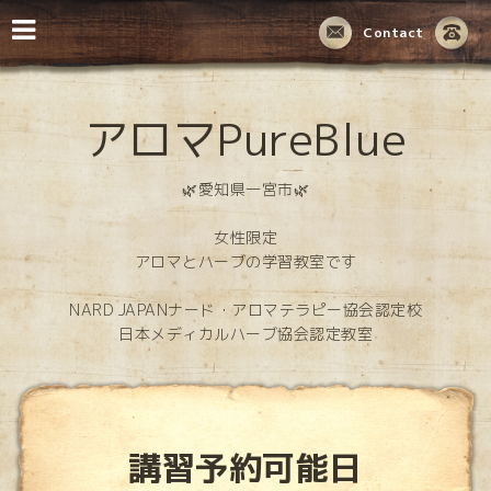
Contact
アロマPureBlue
🌿愛知県一宮市🌿
女性限定
アロマとハーブの学習教室です
NARD JAPANナード・アロマテラピー協会認定校
日本メディカルハーブ協会認定教室
講習予約可能日