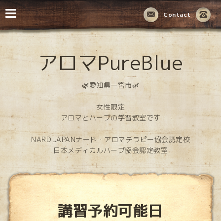
Contact
アロマPureBlue
🌿愛知県一宮市🌿
女性限定
アロマとハーブの学習教室です
NARD JAPANナード・アロマテラピー協会認定校
日本メディカルハーブ協会認定教室
講習予約可能日