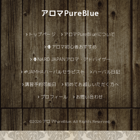
アロマPureBlue
トップページ
アロマPureBlueについて
🪻アロマ初心者おすすめ
🪻NARD JAPANアロマ・アドバイザー
🌱JAMHAハーバルセラピスト
ハーバル日記
講習予約可能日
初めてお越しいただく方へ
プロフィール
お問い合わせ
©2026
アロマPureBlue
. All Rights Reserved.