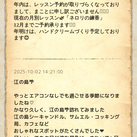
年内は、レッスン予約が取りづらくなっており
まして、まことに申し訳ございません🙇🏻‍♀️
現在の月別レッスン🌿「ネロリの練香」
12月までご予約承ります🙂‍↕️
年明けは、ハンドクリームづくり予定しており
ます😊
2025-10-02 14:21:00
江の島🌴
やっとエアコンなしでも過ごせる季節になりま
したね♡
かなり久しく、江の島🌴訪れてみました
江の島シーキャンドル、サムエル・コッキング
苑、カフェなど
おしゃれなスポットがたくさんでした❤