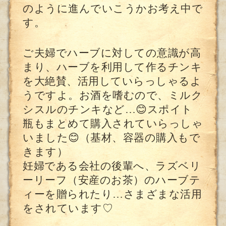
のように進んでいこうかお考え中で
す。
ご夫婦でハーブに対しての意識が高
まり、ハーブを利用して作るチンキ
を大絶賛、活用していらっしゃるよ
うですよ。お酒を嗜むので、ミルク
シスルのチンキなど…😊スポイト
瓶もまとめて購入されていらっしゃ
いました😊（基材、容器の購入もで
きます）
妊婦である会社の後輩へ、ラズベリ
ーリーフ（安産のお茶）のハーブテ
ィーを贈られたり…さまざまな活用
をされています♡