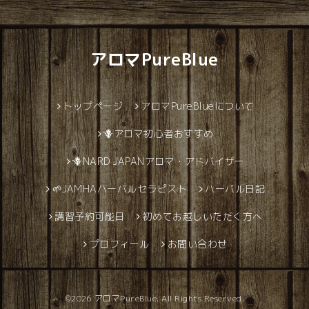
アロマPureBlue
トップページ
アロマPureBlueについて
🪻アロマ初心者おすすめ
🪻NARD JAPANアロマ・アドバイザー
🌱JAMHAハーバルセラピスト
ハーバル日記
講習予約可能日
初めてお越しいただく方へ
プロフィール
お問い合わせ
©2026
アロマPureBlue
. All Rights Reserved.