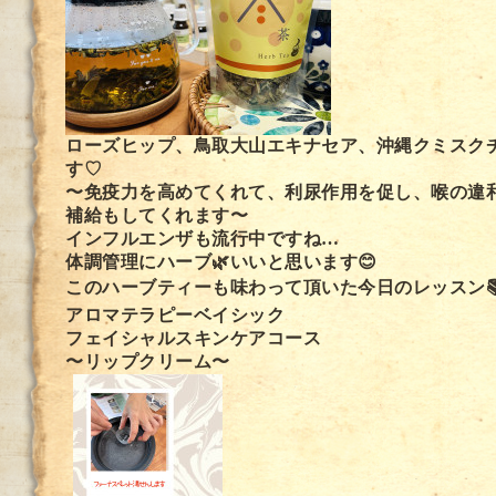
ローズヒップ、鳥取大山エキナセア、沖縄クミスク
す♡
〜免疫力を高めてくれて、利尿作用を促し、喉の違
補給もしてくれます〜
インフルエンザも流行中ですね…
体調管理にハーブ🌿いいと思います😊
このハーブティーも味わって頂いた今日のレッスン
アロマテラピーベイシック
フェイシャルスキンケアコース
〜リップクリーム〜