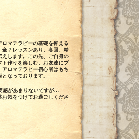
アロマテラピーの基礎を抑える
、全７レッスンあり、各回、精
伝えします。この先、ご自身の
フト作りを楽しむ、お友達にプ
、アロマテラピー初心者はもち
座となっております。
実感があまりないですが…
体お気をつけてお過ごしくださ