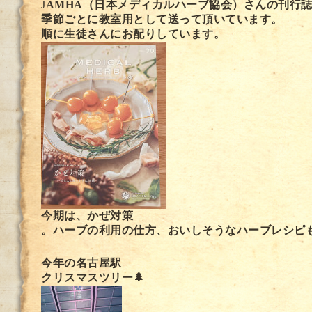
J
AMHA（日本メディカルハーブ協会）さんの刊行
季節ごとに教室用として送って頂いています。
順に生徒さんにお配りしています。
今期は、かぜ対策
。ハーブの利用の仕方、おいしそうなハーブレシピ
今年の名古屋駅
クリスマスツリー🌲