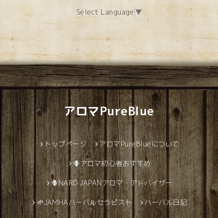
Select Language
▼
アロマPureBlue
トップページ
アロマPureBlueについて
🪻アロマ初心者おすすめ
🪻NARD JAPANアロマ・アドバイザー
🌱JAMHAハーバルセラピスト
ハーバル日記