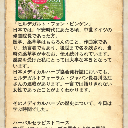
「ヒルデガルト・フォン・ビンゲン」
日本では、平安時代にあたる頃、中世ドイツの
修道院長であった方。
医学、薬草学はもちろんのこと、作曲家であ
り、預言者でもあり、後世まで名を残され、
当
時の薬草学が今なお、伝え続けられています。
感銘を受けた私にとっては大事な本📕となって
います。
日本メディカルハーブ協会発行誌においても、
ヒルデガルトフォーラム・ジャパン長谷川弘江
さんの連載があります。一言では語りきれない
女性であったことがよくわかります。
そのメディカルハーブの歴史について、今日は
学ぶ時間でした。
ハーバルセラピストコース