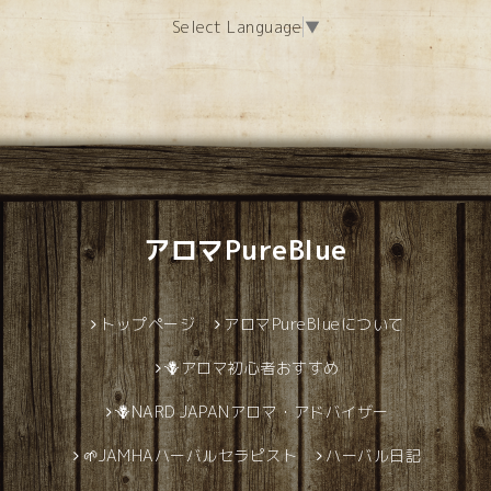
Select Language
▼
アロマPureBlue
トップページ
アロマPureBlueについて
🪻アロマ初心者おすすめ
🪻NARD JAPANアロマ・アドバイザー
🌱JAMHAハーバルセラピスト
ハーバル日記