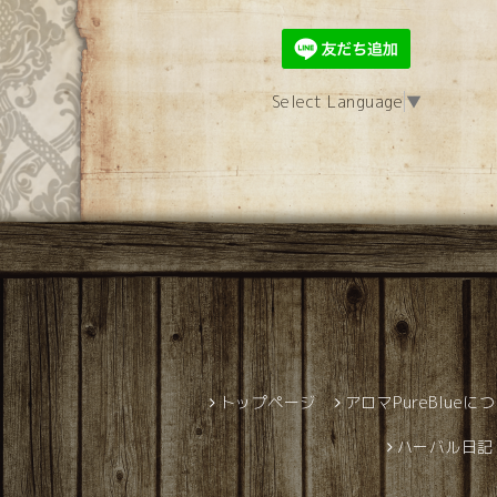
Select Language
▼
トップページ
アロマPureBlueに
ハーバル日記