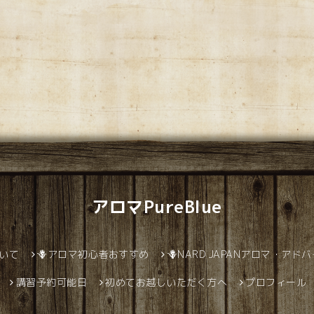
アロマPureBlue
ついて
🪻アロマ初心者おすすめ
🪻NARD JAPANアロマ・アド
講習予約可能日
初めてお越しいただく方へ
プロフィール