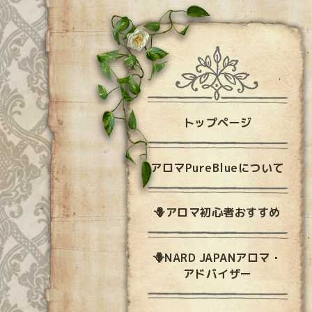
トップページ
アロマPureBlueについて
🪻アロマ初心者おすすめ
🪻NARD JAPANアロマ・
アドバイザー