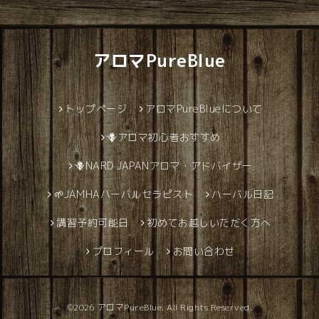
アロマPureBlue
トップページ
アロマPureBlueについて
🪻アロマ初心者おすすめ
🪻NARD JAPANアロマ・アドバイザー
🌱JAMHAハーバルセラピスト
ハーバル日記
講習予約可能日
初めてお越しいただく方へ
プロフィール
お問い合わせ
©2026
アロマPureBlue
. All Rights Reserved.