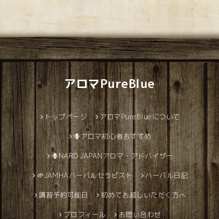
アロマPureBlue
トップページ
アロマPureBlueについて
🪻アロマ初心者おすすめ
🪻NARD JAPANアロマ・アドバイザー
🌱JAMHAハーバルセラピスト
ハーバル日記
講習予約可能日
初めてお越しいただく方へ
プロフィール
お問い合わせ