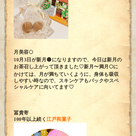
月美容🌕
10月3日が新月🌑になりますので、今日は新月の
お茶召し上がって頂きました♡新月〜満月🌕に
かけては、月が満ちていくように、身体も吸収
しやすい時なので、スキンケアもパックやスペ
シャルケアに向いてます♡
冨貴寄
100年以上続く
江戸和菓子