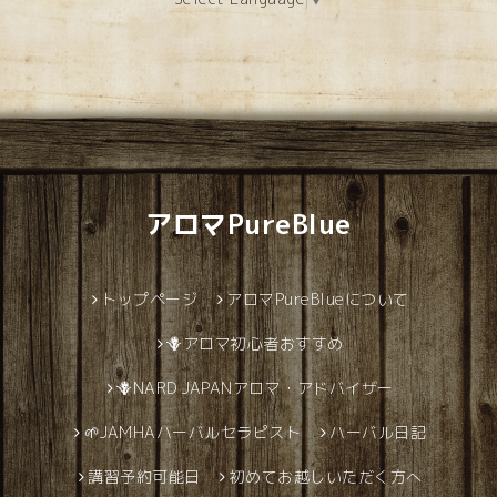
アロマPureBlue
トップページ
アロマPureBlueについて
🪻アロマ初心者おすすめ
🪻NARD JAPANアロマ・アドバイザー
🌱JAMHAハーバルセラピスト
ハーバル日記
講習予約可能日
初めてお越しいただく方へ