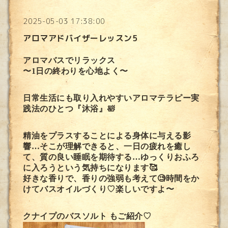
2025-05-03 17:38:00
アロマアドバイザーレッスン5
アロマバスでリラックス
〜1日の終わりを心地よく〜
日常生活にも取り入れやすいアロマテラピー実
践法のひとつ『沐浴』🛀
精油をプラスすることによる身体に与える影
響…そこが理解できると、一日の疲れを癒し
て、質の良い睡眠を期待する…
ゆっくり
おふろ
に入ろうという気持ちになります🥰
好きな香りで、香りの強弱も考えて🧐時間をか
けてバスオイルづくり♡楽しいですよ〜
クナイプのバスソルト もご紹介♡