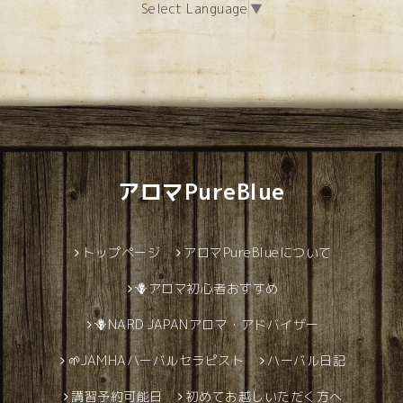
Select Language
▼
アロマPureBlue
トップページ
アロマPureBlueについて
🪻アロマ初心者おすすめ
🪻NARD JAPANアロマ・アドバイザー
🌱JAMHAハーバルセラピスト
ハーバル日記
講習予約可能日
初めてお越しいただく方へ