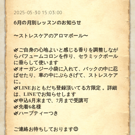
2025-05-30 15:03:00
6月の月別レッスンのお知らせ
〜ストレスケアのアロマボール〜
🌿ご自身の心地よいと感じる香りを調整しなが
らパフュームコロンを作り、セラミックボール
に垂らして使います
🌿オーガンジー小袋に入れて、バックの中に忍
ばせたり、車の中にぶらさげて、ストレスケア
に。
🌿LINEおともだち登録頂いてる方限定 。詳細
は、LINEでお知らせします
🌿申込6月末まで、7月まで受講可
🌿先着6名様
🌿ハーブティーつき
ご連絡お待ちしております😊