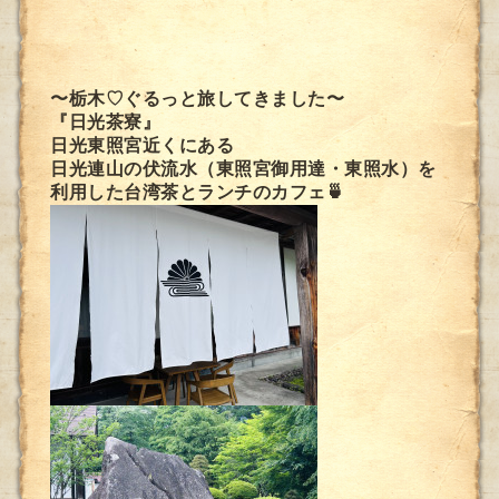
〜栃木♡ぐるっと旅してきました〜
『日光茶寮』
日光東照宮近くにある
日光連山の伏流水（東照宮御用達・東照水）を
利用した台湾茶とランチのカフェ🍵