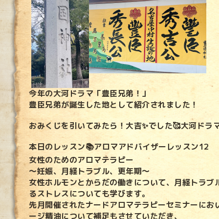
今年の大河ドラマ「豊臣兄弟！」
豊臣兄弟が誕生した地として紹介されました！
おみくじを引いてみたら！大吉✨でした🥰大河ドラ
本日のレッスン📚アロマアドバイザーレッスン12
女性のためのアロマテラピー
～妊娠、月経トラブル、更年期～
女性ホルモンとからだの働きについて、月経トラブ
るストレス
についても学びます。
先月開催されたナードアロマテラピーセミナーにお
ージ精油について補足もさせていただき、