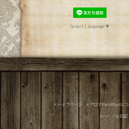
Select Language
▼
トップページ
アロマPureBlueに
ハーバル日記