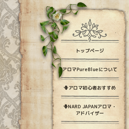
トップページ
アロマPureBlueについて
🪻アロマ初心者おすすめ
🪻NARD JAPANアロマ・
アドバイザー