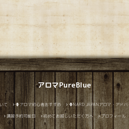
アロマPureBlue
ついて
🪻アロマ初心者おすすめ
🪻NARD JAPANアロマ・アド
講習予約可能日
初めてお越しいただく方へ
プロフィール