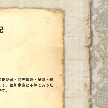
記
合格祈願・商売繁盛・金運・縁
ます。徳川家康と不仲であった
です。